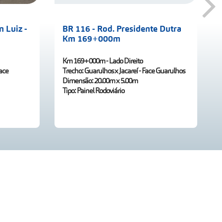
 Luiz -
BR 116 - Rod. Presidente Dutra
Km 169+000m
Km 169+000m - Lado Direito
Face
Trecho: Guarulhos x Jacareí - Face Guarulhos
Dimensão: 20.00m x 5.00m
Tipo: Painel Rodoviário