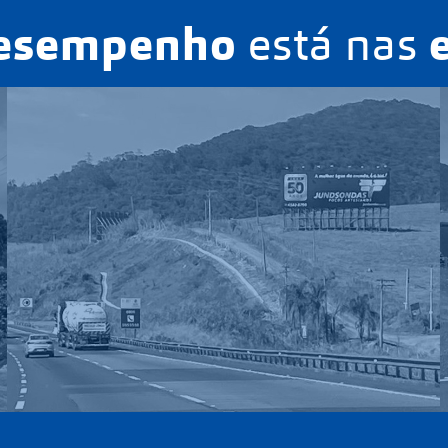
esempenho
está nas