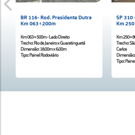
BR 116- Rod. Presidente Dutra
SP 310 
Km 063+200m
Km 25
Km 063+500m - Lado Direito
Km 250+80
Trecho: Rio de Janeiro x Guaratinguetá
Trecho: São
Dimensão: 18.00m x 6.00m
Carlos
Tipo: Painel Rodoviário
Dimensão:
Tipo: Paine