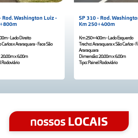
- Rod. Washington Luiz -
SP 310 - Rod. Washington
0+800m
Km 250+400m
0m - Lado Direito
Km 250+400m - Lado Esquerdo
 Carlos x Araraquara - Face São
Trecho: Araraquara x São Carlos - 
Araraquara
 20.00m x 6.00m
Dimensão: 20.00m x 6.00m
l Rodoviário
Tipo: Painel Rodoviário
LOCAIS
nossos