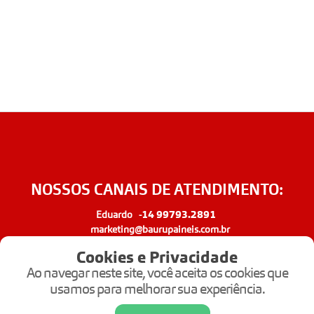
NOSSOS CANAIS DE ATENDIMENTO:
14 99793.2891
Eduardo -
marketing@baurupaineis.com.br
Cookies e Privacidade
Ao navegar neste site, você aceita os cookies que
19 99775.6499
Fábio -
usamos para melhorar sua experiência.
fabio@baurupaineis.com.br