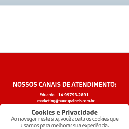
NOSSOS CANAIS DE ATENDIMENTO:
14 99793.2891
Eduardo -
marketing@baurupaineis.com.br
Cookies e Privacidade
Ao navegar neste site, você aceita os cookies que
19 99775.6499
Fábio -
usamos para melhorar sua experiência.
fabio@baurupaineis.com.br