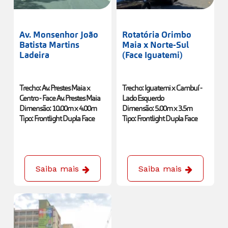
Av. Monsenhor João
Rotatória Orimbo
Batista Martins
Maia x Norte-Sul
Ladeira
(Face Iguatemi)
Trecho: Av. Prestes Maia x
Trecho: Iguatemi x Cambuí -
Centro - Face Av. Prestes Maia
Lado Esquerdo
Dimensão: 10.00m x 4.00m
Dimensão: 5.00m x 3.5m
Tipo: Frontlight Dupla Face
Tipo: Frontlight Dupla Face